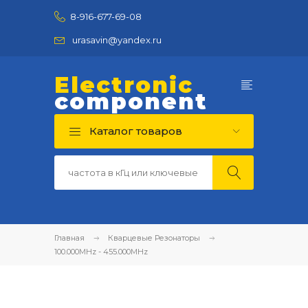
8-916-677-69-08
urasavin@yandex.ru
Electronic
component
Каталог товаров
Главная
Кварцевые Резонаторы
100.000MHz - 455.000MHz