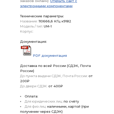
заказов онлайн):
Открыть сайт с
электронными компонентами
Технические параметры:
Название:
110666,6 КГц к9182
Модель / тип:
UM-1
Корпус:
Документация:
PDF документация
Доставка по всей России (СДЭК, Почта
России)
До пункта выдачи СДЭК, Почта России:
от
200₽
До двери СДЭК:
от 400₽
Оплата:
Для юридических лиц:
по счёту
Для физ лиц:
наличными, картой (при
получении через СДЭК)