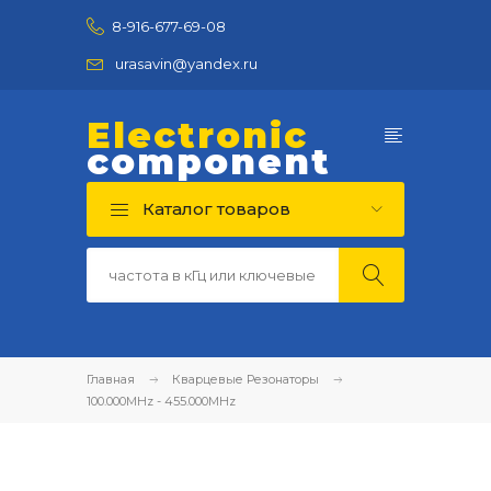
8-916-677-69-08
urasavin@yandex.ru
Electronic
component
Каталог товаров
Главная
Кварцевые Резонаторы
100.000MHz - 455.000MHz