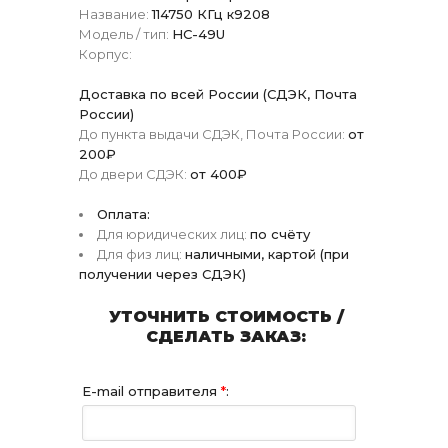
Название:
114750 КГц к9208
Модель / тип:
HC-49U
Корпус:
Доставка по всей России (СДЭК, Почта
России)
До пункта выдачи СДЭК, Почта России:
от
200₽
До двери СДЭК:
от 400₽
Оплата:
Для юридических лиц:
по счёту
Для физ лиц:
наличными, картой (при
получении через СДЭК)
УТОЧНИТЬ СТОИМОСТЬ /
СДЕЛАТЬ ЗАКАЗ:
E-mail отправителя
*
: