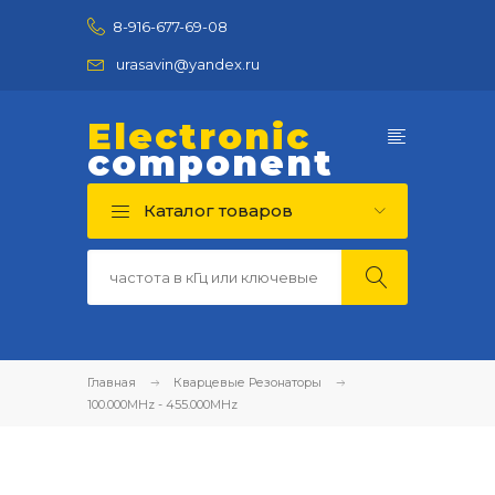
8-916-677-69-08
urasavin@yandex.ru
Electronic
component
Каталог товаров
Главная
Кварцевые Резонаторы
100.000MHz - 455.000MHz