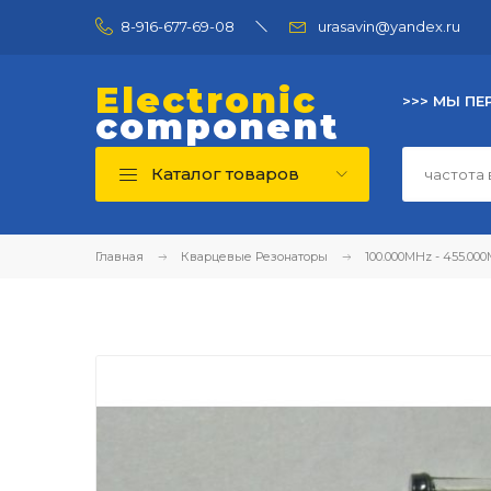
8-916-677-69-08
urasavin@yandex.ru
Electronic
>>> МЫ ПЕ
component
Каталог товаров
Главная
Кварцевые Резонаторы
100.000MHz - 455.00