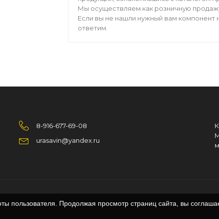
Мы осуществляем как розничную продажу,
Если вы не нашли нужный вам компонент н
ответим.
8-916-677-69-08
К
М
urasavin@yandex.ru
м
оты пользователя. Продолжая просмотр страниц сайта, вы соглаша