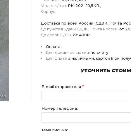
Модель / тип:
РК-202 -10,5КГц
Корпус:
Доставка по всей России (СДЭК, Почта Рос
До пункта выдачи СДЭК, Почта России:
от 2
До двери СДЭК:
от 400₽
Оплата:
Для юридических лиц:
по счёту
Для физ лиц:
наличными, картой (при пол
УТОЧНИТЬ СТОИМО
E-mail отправителя
*
:
Номер телефона:
Тема письма: