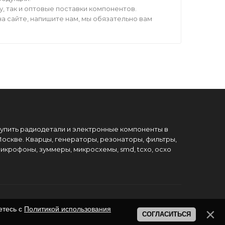
 так и оптовые поставки компонентов.
а сайте, напишите нам, мы обязательно вам
упить радиодетали и электронные компоненты в
оскве. Кварцы, генераторы, резонаторы, фильтры,
икрофоны, зуммеры, микросхемы, smd, tcxo, ocxo
етесь с
Политикой использования
СОГЛАСИТЬСЯ