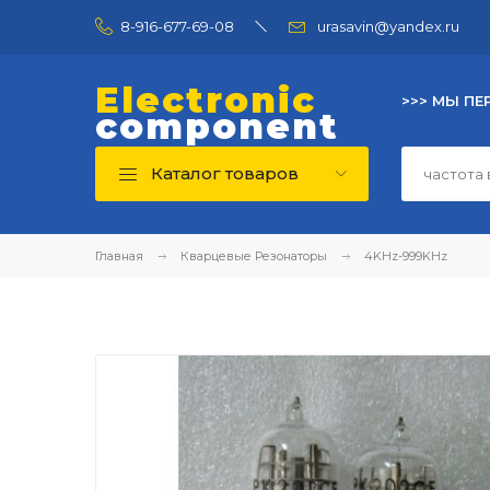
8-916-677-69-08
urasavin@yandex.ru
Electronic
>>> МЫ ПЕ
component
Каталог товаров
Главная
Кварцевые Резонаторы
4KHz-999KHz