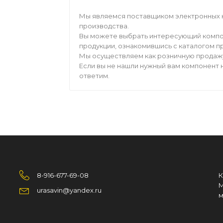
Мы являемся поставщиком электронных 
производства.
Вы можете выбрать интересующий компо
продукции, ознакомившись с каталогом п
Мы осуществляем как розничную продажу,
Если вы не нашли нужный вам компонент н
ответим.
8-916-677-69-08
К
М
urasavin@yandex.ru
м