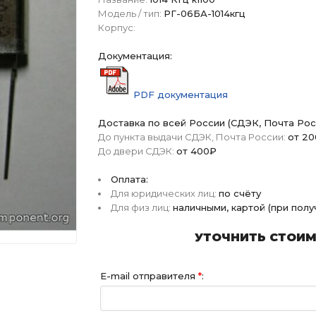
Модель / тип:
РГ-06БА-1014кгц
Корпус:
Документация:
PDF документация
Доставка по всей России (СДЭК, Почта Рос
До пункта выдачи СДЭК, Почта России:
от 2
До двери СДЭК:
от 400₽
Оплата:
Для юридических лиц:
по счёту
Для физ лиц:
наличными, картой (при пол
УТОЧНИТЬ СТОИМО
E-mail отправителя
*
: