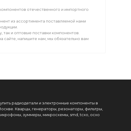
компонентов отечественного и импортного
нент из ассортимента поставляемой нами
родукции.
 так и оптовые поставки компонентов.
а сайте, напишите нам, мы обязательно вам
упить радиодетали и электронные компоненты в
оскве. Кварцы, генераторы, резонаторы, фильтры,
икрофоны, зуммеры, микросхемы, smd, tcxo, ocxo