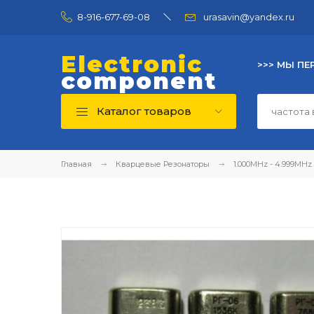
8-916-677-69-08
urasavin@yandex.ru
Electronic
>>> МЫ ПЕ
component
Каталог товаров
Главная
Кварцевые Резонаторы
1.000MHz - 4.999MHz