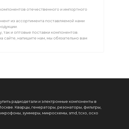
компонентов отечественного и импортного
нент из ассортимента поставляемой нами
родукции.
 так и оптовые поставки компонентов.
а сайте, напишите нам, мы обязательно вам
упить радиодетали и электронные компоненты в
оскве. Кварцы, генераторы, резонаторы, фильтры,
икрофоны, зуммеры, микросхемы, smd, tcxo, ocxo