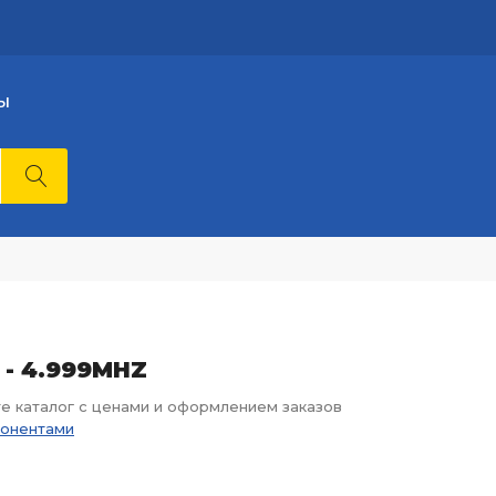
Ы
Z - 4.999MHZ
те каталог с ценами и оформлением заказов
понентами