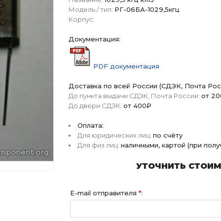
Модель / тип:
РГ-06БА-1029,5кгц
Корпус:
Документация:
PDF документация
Доставка по всей России (СДЭК, Почта Рос
До пункта выдачи СДЭК, Почта России:
от 2
До двери СДЭК:
от 400₽
Оплата:
Для юридических лиц:
по счёту
Для физ лиц:
наличными, картой (при пол
УТОЧНИТЬ СТОИМО
E-mail отправителя
*
: