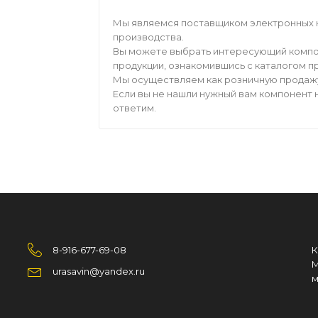
Мы являемся поставщиком электронных 
производства.
Вы можете выбрать интересующий компо
продукции, ознакомившись с каталогом п
Мы осуществляем как розничную продажу,
Если вы не нашли нужный вам компонент н
ответим.
8-916-677-69-08
К
М
urasavin@yandex.ru
м