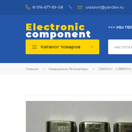
8-916-677-69-08
urasavin@yandex.ru
Electronic
>>> МЫ ПЕ
component
Каталог товаров
Главная
Кварцевые Резонаторы
1.000MHz - 4.999MHz