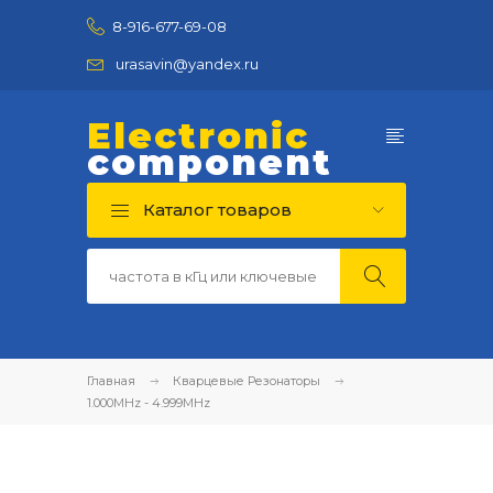
8-916-677-69-08
urasavin@yandex.ru
Electronic
component
Каталог товаров
Главная
Кварцевые Резонаторы
1.000MHz - 4.999MHz