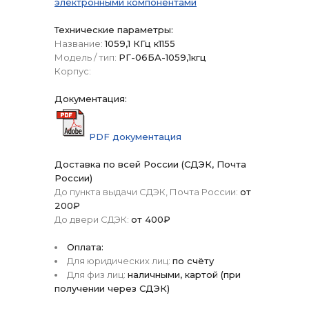
электронными компонентами
Технические параметры:
Название:
1059,1 КГц к1155
Модель / тип:
РГ-06БА-1059,1кгц
Корпус:
Документация:
PDF документация
Доставка по всей России (СДЭК, Почта
России)
До пункта выдачи СДЭК, Почта России:
от
200₽
До двери СДЭК:
от 400₽
Оплата:
Для юридических лиц:
по счёту
Для физ лиц:
наличными, картой (при
получении через СДЭК)