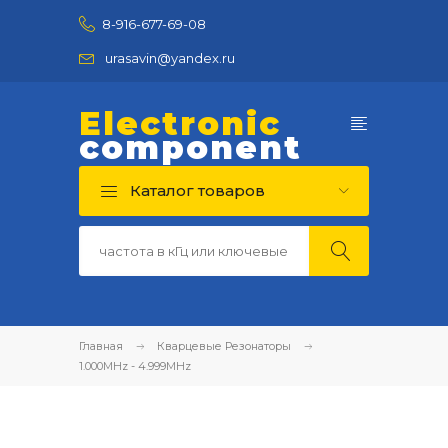
8-916-677-69-08
urasavin@yandex.ru
Electronic
component
Каталог товаров
Главная
Кварцевые Резонаторы
1.000MHz - 4.999MHz