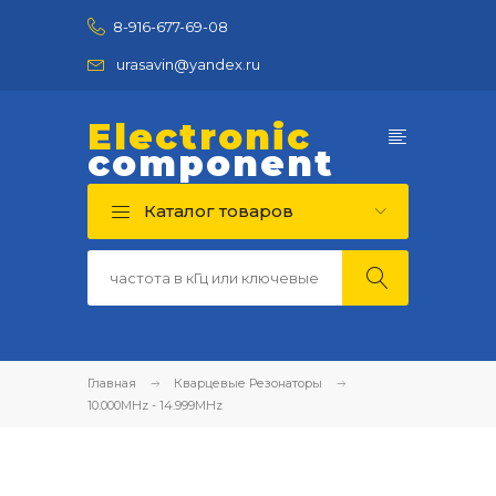
8-916-677-69-08
urasavin@yandex.ru
Electronic
component
Каталог товаров
Главная
Кварцевые Резонаторы
10.000MHz - 14.999MHz