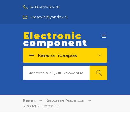
8-916-677-69-08
urasavin@yandex.ru
Electronic
component
Каталог товаров
Главная
Кварцевые Резонаторы
30.000MHz - 39.999MHz