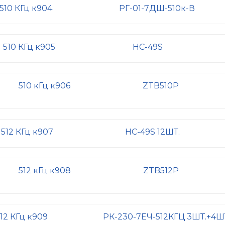
510 КГц к904
РГ-01-7ДШ-510к-В
510 КГц к905
HC-49S
510 кГц к906
ZTB510P
512 КГц к907
HC-49S 12ШТ.
512 кГц к908
ZTB512P
12 КГц к909
РК-230-7ЕЧ-512КГЦ 3ШТ.+4Ш