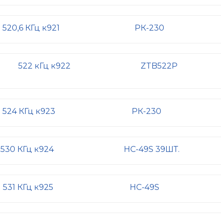
520,6 КГц к921
РК-230
522 кГц к922
ZTB522P
524 КГц к923
РК-230
530 КГц к924
HC-49S 39ШТ.
531 КГц к925
HC-49S