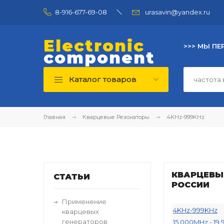
8-916-677-69-08
urasavin@yandex.ru
Electronic
>>> МЫ ПЕ
component
Каталог товаров
Главная
Кварцевые Резонаторы
4KHz-999KHz
КВАРЦЕВЫЕ
СТАТЬИ
РОССИИ
Применение
4KHz-999KHz
кварцевых
генераторов
15.000MHz - 19