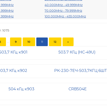
9.999MHz
40.000MHz - 49.999MHz
9.999MHz
70.000MHz - 79.999MHz
9.999MHz
100.000MHz - 455.000MHz
й
:
1075
...
2
9
10
11
12
»
503,7 КГц к901
503.7 КГц (HC-49U)
503,7 КГц к902
РК-230-7ЕЧ-503,7КГЦ 6ШТ
504 кГц к903
CRB504E