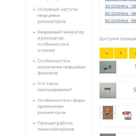
30.000MHz - 3
Основные частоты
60.000MHz - 6
кварцевых
90.000MHz - 9
резонаторов
Кварцевый генератор
и резонатор:
Доступно позици
особенности и
отличия
«
1
Особенности и
назначение кварцевых
фильтров
Что такое
пьезокерамика?
Особенности и сферы
применения
резонаторов
Принцип работы
пьезоэлектриков